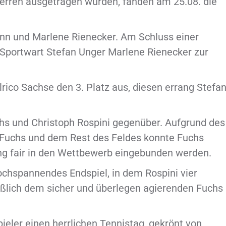
rren ausgetragen wurden, fanden am 25.08. die
nn und Marlene Rienecker. Am Schluss einer
 Sportwart Stefan Unger Marlene Rienecker zur
rico Sachse den 3. Platz aus, diesen errang Stefa
hs und Christoph Rospini gegenüber. Aufgrund des
Fuchs und dem Rest des Feldes konnte Fuchs
ng fair in den Wettbewerb eingebunden werden.
ochspannendes Endspiel, in dem Rospini vier
ließlich dem sicher und überlegen agierenden Fuchs
eler einen herrlichen Tennistag, gekrönt von