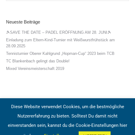
Neueste Beiträge
🎾SAVE THE DATE – PADEL ERÖFFNUNG AM 28. JUNI🎾
Einladung zum Eltern-Kind-Turnier mit Weißwurstfrühstück am
28.09.2025
Tennisturnier Oberer Kahlgrund „Hopman-Cup“ 2023 beim TCB
TC Blankenbach gelingt das Double!
Mixed Vereinsmeisterschaft 2019
Diese Website verwendet Cookies, um die bestmögliche
Nutzererfahrung zu bieten. Solltest Du damit nicht
Tennisclub Blankenbach e.V.
einverstanden sein, kannst du die Cookie-Einstellungen hier
BottomMenu